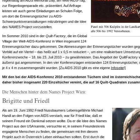
regelmäßig am AIDS Memorial Day, am Welt-AIDS-Tag,
zur Regenbogenparade etc. präsentiert. Auf Anfrage
leisten wir auch gerne Einladungen an Schulen Folge,
um dort die Erinnerungstücher zu AIDS-
Schwerpunktveranstaltungen mitzubringen und die Idee
Panel mit 506 Knöpfen in der Landkarte
des NAMES Project vorzustellen.
alle 506 bis 1992 Verstorbenen.
Im Sommer 2010 sind in der
Quilt-Factory
, die im Global
Village der Welt-AIDS-Konferenz in Wien insgesamt 124
Erinnerungstücher dazu gekommen. Die Abmessungen der Erinnerungstücher wurden gege
Vorbild auf ein Viertel – das heißt auf 1 x 0,5 m reduziert –, um eine realisierbare Umsetzu
Konferenzwoche – 18. bis 23. Juli 2010 – zu gewährleisten. Das Angebot der QuiltFactory 
äußerst gut angenommen. In den vier Konferenztagen entstanden 124 Erinnerungstücher, di
je 4 x 4 m zusammengenäht wurden. [Zu AIDS 2010 gibt es eine eigene
Infoseite
!]
Mit den bei der AIDS-Konferenz 2010 entstandenen Tüchern sind im österreichisch
daher bisher insgesamt 220 Einzeltücher vereint, die auf 16 Quilt-Quadraten zusa
Die Menschen hinter dem Names Project Wien:
Brigitte und Friedl
Als am 19. Juni 1992 Friedl Nussbaumers Lebensgefährte Michael
Handl an den Folgen von AIDS verstarb, war für Friedl klar, daß er
seinem Freund ein Denkmal setzen wollte. Da er die Idee des Names
Project aus den USA kannte, versuchte er, in seinem Freundeskreis
engagierte Menschen zu finden, die gemeinsam mit ihm diesem
Projekt auch in Österreich Leben einhauchen sollten. Erst durch die