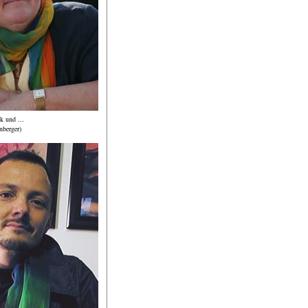
k und ...
nberger)