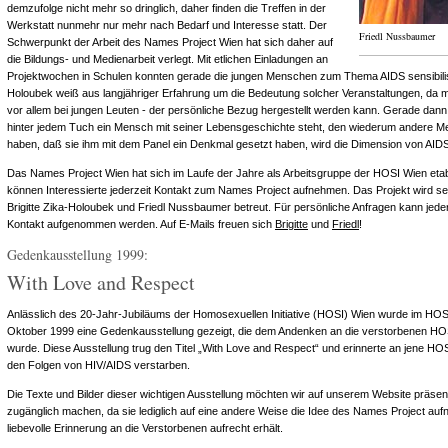
demzufolge nicht mehr so dringlich, daher finden die Treffen in der
Werkstatt nunmehr nur mehr nach Bedarf und Interesse statt. Der
Friedl Nussbaumer
Schwerpunkt der Arbeit des Names Project Wien hat sich daher auf
die Bildungs- und Medienarbeit verlegt. Mit etlichen Einladungen an
Projektwochen in Schulen konnten gerade die jungen Menschen zum Thema AIDS sensibilisie
Holoubek weiß aus langjähriger Erfahrung um die Bedeutung solcher Veranstaltungen, da m
vor allem bei jungen Leuten - der persönliche Bezug hergestellt werden kann. Gerade dan
hinter jedem Tuch ein Mensch mit seiner Lebensgeschichte steht, den wiederum andere M
haben, daß sie ihm mit dem Panel ein Denkmal gesetzt haben, wird die Dimension von AIDS 
Das Names Project Wien hat sich im Laufe der Jahre als Arbeitsgruppe der HOSI Wien etab
können Interessierte jederzeit Kontakt zum Names Project aufnehmen. Das Projekt wird se
Brigitte Zika-Holoubek und Friedl Nussbaumer betreut. Für persönliche Anfragen kann jederz
Kontakt aufgenommen werden. Auf E-Mails freuen sich
Brigitte
und
Friedl
!
Gedenkausstellung 1999:
With Love and Respect
Anlässlich des 20-Jahr-Jubiläums der Homosexuellen Initiative (HOSI) Wien wurde im HOS
Oktober 1999 eine Gedenkausstellung gezeigt, die dem Andenken an die verstorbenen HOS
wurde. Diese Ausstellung trug den Titel „With Love and Respect“ und erinnerte an jene HOSI
den Folgen von HIV/AIDS verstarben.
Die Texte und Bilder dieser wichtigen Ausstellung möchten wir auf unserem Website präsent
zugänglich machen, da sie lediglich auf eine andere Weise die Idee des Names Project auf
liebevolle Erinnerung an die Verstorbenen aufrecht erhält.