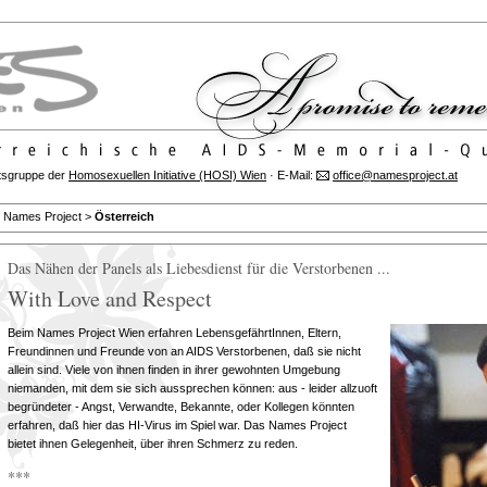
itsgruppe der
Homosexuellen Initiative (HOSI) Wien
· E-Mail:
office@namesproject.at
Names Project >
Österreich
Das Nähen der Panels als Liebesdienst für die Verstorbenen ...
With Love and Respect
Beim Names Project Wien erfahren LebensgefährtInnen, Eltern,
Freundinnen und Freunde von an AIDS Verstorbenen, daß sie nicht
allein sind. Viele von ihnen finden in ihrer gewohnten Umgebung
niemanden, mit dem sie sich aussprechen können: aus - leider allzuoft
begründeter - Angst, Verwandte, Bekannte, oder Kollegen könnten
erfahren, daß hier das HI-Virus im Spiel war. Das Names Project
bietet ihnen Gelegenheit, über ihren Schmerz zu reden.
***