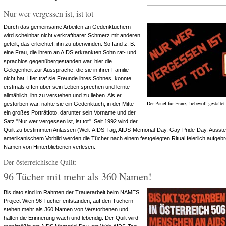
Nur wer vergessen ist, ist tot
Durch das gemeinsame Arbeiten an Gedenktüchern
wird scheinbar nicht verkraftbarer Schmerz mit anderen
geteilt; das erleichtet, ihn zu überwinden. So fand z. B.
eine Frau, die ihrem an AIDS erkrankten Sohn rat- und
sprachlos gegenübergestanden war, hier die
Gelegenheit zur Aussprache, die sie in ihrer Familie
nicht hat. Hier traf sie Freunde ihres Sohnes, konnte
erstmals offen über sein Leben sprechen und lernte
allmählich, ihn zu verstehen und zu lieben. Als er
Der Panel für Franz, liebevoll gestalte
gestorben war, nähte sie ein Gedenktuch, in der Mitte
ein großes Porträtfoto, darunter sein Vorname und der
Satz "Nur wer vergessen ist, ist tot". Seit 1992 wird der
Quilt zu bestimmten Anlässen (Welt-AIDS-Tag, AIDS-Memorial-Day, Gay-Pride-Day, Ausstel
amerikanischem Vorbild werden die Tücher nach einem festgelegten Ritual feierlich aufgebr
Namen von Hinterbliebenen verlesen.
Der österreichische Quilt:
96 Tücher mit mehr als 360 Namen!
Bis dato sind im Rahmen der Trauerarbeit beim NAMES
Project Wien 96 Tücher entstanden; auf den Tüchern
stehen mehr als 360 Namen von Verstorbenen und
halten die Erinnerung wach und lebendig. Der Quilt wird