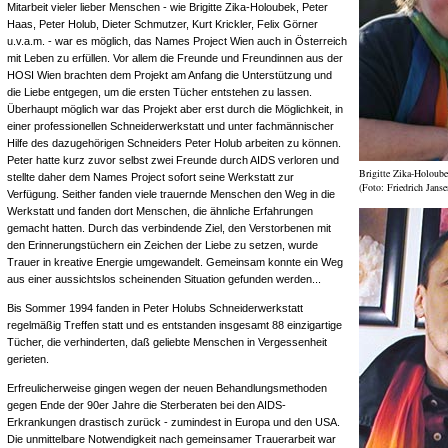
Mitarbeit vieler lieber Menschen - wie Brigitte Zika-Holoubek, Peter
Haas, Peter Holub, Dieter Schmutzer, Kurt Krickler, Felix Görner
u.v.a.m. - war es möglich, das Names Project Wien auch in Österreich
mit Leben zu erfüllen. Vor allem die Freunde und Freundinnen aus der
HOSI Wien brachten dem Projekt am Anfang die Unterstützung und
die Liebe entgegen, um die ersten Tücher entstehen zu lassen.
Überhaupt möglich war das Projekt aber erst durch die Möglichkeit, in
einer professionellen Schneiderwerkstatt und unter fachmännischer
Hilfe des dazugehörigen Schneiders Peter Holub arbeiten zu können.
Peter hatte kurz zuvor selbst zwei Freunde durch AIDS verloren und
Brigitte Zika-Holoube
stellte daher dem Names Project sofort seine Werkstatt zur
(Foto: Friedrich Janse
Verfügung. Seither fanden viele trauernde Menschen den Weg in die
Werkstatt und fanden dort Menschen, die ähnliche Erfahrungen
gemacht hatten. Durch das verbindende Ziel, den Verstorbenen mit
den Erinnerungstüchern ein Zeichen der Liebe zu setzen, wurde
Trauer in kreative Energie umgewandelt. Gemeinsam konnte ein Weg
aus einer aussichtslos scheinenden Situation gefunden werden...
Bis Sommer 1994 fanden in Peter Holubs Schneiderwerkstatt
regelmäßig Treffen statt und es entstanden insgesamt 88 einzigartige
Tücher, die verhinderten, daß geliebte Menschen in Vergessenheit
gerieten.
Erfreulicherweise gingen wegen der neuen Behandlungsmethoden
gegen Ende der 90er Jahre die Sterberaten bei den AIDS-
Erkrankungen drastisch zurück - zumindest in Europa und den USA.
Die unmittelbare Notwendigkeit nach gemeinsamer Trauerarbeit war