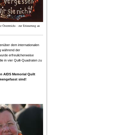
 Österreichs - zur Erinnerung an
nüber dem internationalen
ng während der
wurde erfreulicherweise
e in vier Quilt-Quadraten zu
en AIDS Memorial Quilt
mmengefasst sind!