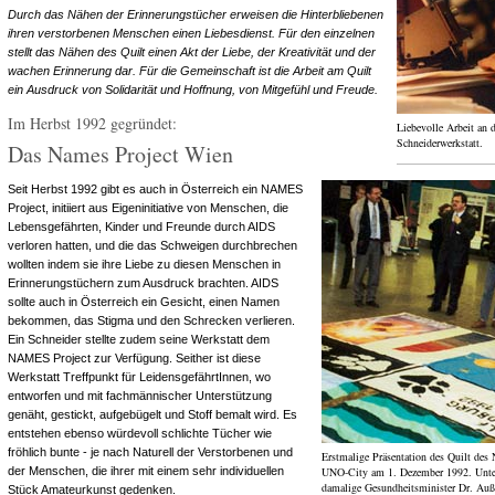
Durch das Nähen der Erinnerungstücher erweisen die Hinterbliebenen
ihren verstorbenen Menschen einen Liebesdienst. Für den einzelnen
stellt das Nähen des Quilt einen Akt der Liebe, der Kreativität und der
wachen Erinnerung dar. Für die Gemeinschaft ist die Arbeit am Quilt
ein Ausdruck von Solidarität und Hoffnung, von Mitgefühl und Freude.
Im Herbst 1992 gegründet:
Liebevolle Arbeit an 
Schneiderwerkstatt.
Das Names Project Wien
Seit Herbst 1992 gibt es auch in Österreich ein NAMES
Project, initiiert aus Eigeninitiative von Menschen, die
Lebensgefährten, Kinder und Freunde durch AIDS
verloren hatten, und die das Schweigen durchbrechen
wollten indem sie ihre Liebe zu diesen Menschen in
Erinnerungstüchern zum Ausdruck brachten. AIDS
sollte auch in Österreich ein Gesicht, einen Namen
bekommen, das Stigma und den Schrecken verlieren.
Ein Schneider stellte zudem seine Werkstatt dem
NAMES Project zur Verfügung. Seither ist diese
Werkstatt Treffpunkt für LeidensgefährtInnen, wo
entworfen und mit fachmännischer Unterstützung
genäht, gestickt, aufgebügelt und Stoff bemalt wird. Es
entstehen ebenso würdevoll schlichte Tücher wie
fröhlich bunte - je nach Naturell der Verstorbenen und
Erstmalige Präsentation des Quilt des
der Menschen, die ihrer mit einem sehr individuellen
UNO-City am 1. Dezember 1992. Unter 
damalige Gesundheitsminister Dr. Auß
Stück Amateurkunst gedenken.