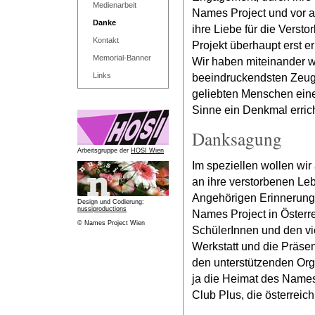
Medienarbeit
Names Project und vor a
Danke
ihre Liebe für die Verst
Kontakt
Projekt überhaupt erst e
Memorial-Banner
Wir haben miteinander w
Links
beeindruckendsten Zeugn
geliebten Menschen ein
Sinne ein Denkmal erricht
Danksagung
Arbeitsgruppe der
HOSI Wien
Im speziellen wollen wi
an ihre verstorbenen Le
Angehörigen Erinnerungst
Design und Codierung:
nussiproductions
Names Project in Österre
© Names Project Wien
SchülerInnen und den vie
Werkstatt und die Präse
den unterstützenden Org
ja die Heimat des Names 
Club Plus, die österreic