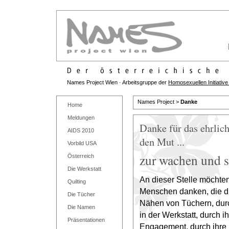
Names Project Wien · Arbeitsgruppe der
Homosexuellen Initiativ
Names Project >
Danke
Home
Meldungen
Danke für das ehrlic
AIDS 2010
den Mut ...
Vorbild USA
zur wachen und s
Österreich
Die Werkstatt
An dieser Stelle möchten
Quilting
Menschen danken, die d
Die Tücher
Nähen von Tüchern, durc
Die Namen
in der Werkstatt, durch ih
Präsentationen
Engagement, durch ihre 