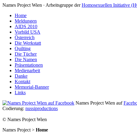
Names Project Wien · Arbeitsgruppe der
Homosexuellen Initiative (
Home
Meldungen
AIDS 2010
Vorbild USA
Österreich
Die Werkstatt
Quilting
Die Tücher
Die Namen
Präsentationen
Medienarbeit
Danke
Kontakt
Memorial-Banner
Links
Names Project Wien auf
Faceb
Codierung:
nussiproductions
© Names Project Wien
Names Project >
Home